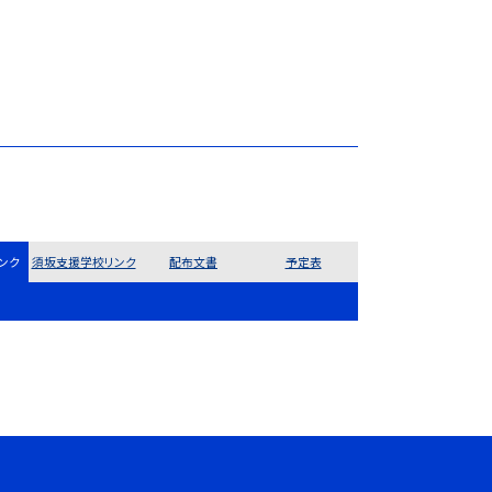
ンク
須坂支援学校リンク
配布文書
予定表