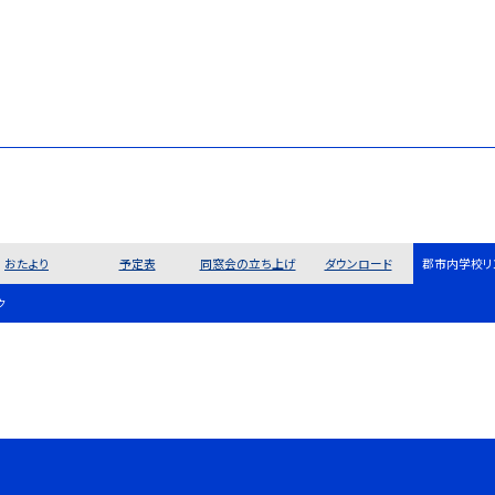
おたより
予定表
同窓会の立ち上げ
ダウンロード
郡市内学校リ
ク