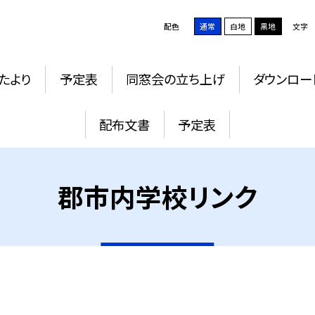
配色
通常
白地
黒地
文字
たより
予定表
同窓会の立ち上げ
ダウンロー
配布文書
予定表
郡市内学校リンク