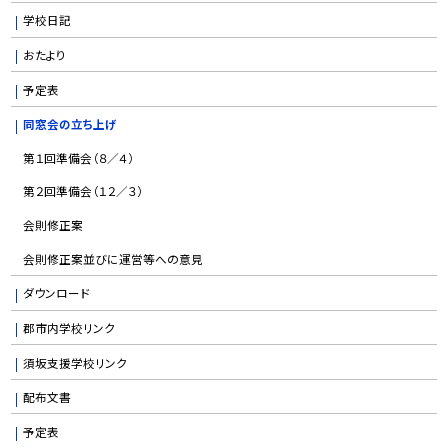
学校日記
おたより
予定表
同窓会の立ち上げ
第１回準備会（８／４）
第２回準備会（１２／３）
会則修正案
会則修正案並びに運営等への意見
ダウンロード
郡市内学校リンク
須坂支援学校リンク
配布文書
予定表