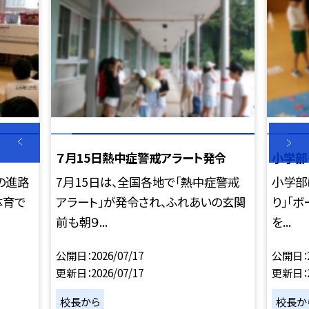
７月15日熱中症警戒アラート発令
小学部
の進路
7月15日は、全国各地で「熱中症警戒
小学部
体育で
アラート」が発令され、ふれあいの玄関
り」「
前も朝９...
を...
公開日
2026/07/17
公開日
更新日
2026/07/17
更新日
校長から
校長か